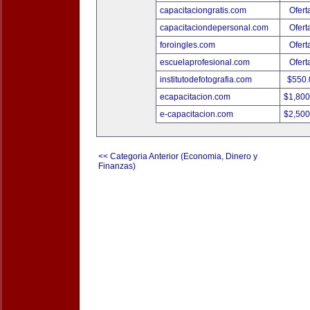
capacitaciongratis.com
Ofert
capacitaciondepersonal.com
Ofert
foroingles.com
Ofert
escuelaprofesional.com
Ofert
institutodefotografia.com
$550
ecapacitacion.com
$1,80
e-capacitacion.com
$2,50
<< Categoria Anterior (Economia, Dinero y
Finanzas)