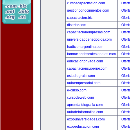
cursoscapacitacion.com
Ofert
gestionconocimientos.com
Ofert
capacitacion.biz
Ofert
disertar.com
Ofert
capacitacionempresas.com
Ofert
universidaddenegocios.com
Ofert
tradicionargentina.com
Ofert
formaciondeprofesionales.com
Ofert
educacionprivada.com
Ofert
capacitacionsuperior.com
Ofert
estudiegratis.com
Ofert
aulaempresarial.com
Ofert
e-curso.com
Ofert
cursodeweb.com
Ofert
aprendafotografia.com
Ofert
auladeinformatica.com
Ofert
expouniversidades.com
Ofert
expoeducacion.com
Ofert