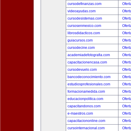
cursodefinanzas.com
Ofert
videoayudas.com
Ofert
cursodesistemas.com
Ofert
cursosenmexico.com
Ofert
librosdidacticos.com
Ofert
guiacursos.com
Ofert
cursodecine.com
Ofert
academiadefotografia.com
Ofert
capacitacionencasa.com
Ofert
cursodevuelo.com
Ofert
bancodeconocimiento.com
Ofert
estudiosprofesionales.com
Ofert
formacionamedida.com
Ofert
educacionpolitica.com
Ofert
capacitandonos.com
Ofert
e-maestros.com
Ofert
capacitaciononline.com
Ofert
cursointernacional.com
Ofert