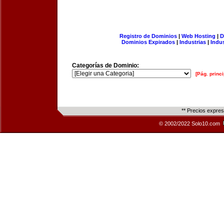
Registro de Dominios
|
Web Hosting
|
D
Dominios Expirados
|
Industrias
|
Indu
Categorías de Dominio:
[Pág. princi
** Precios expre
© 2002/2022 Solo10.com