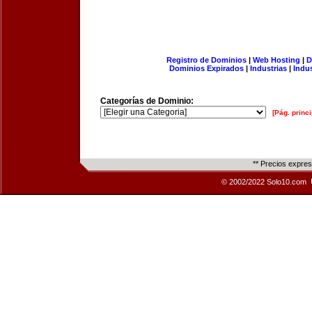
Registro de Dominios
|
Web Hosting
|
D
Dominios Expirados
|
Industrias
|
Indu
Categorías de Dominio:
[Pág. princi
** Precios expre
© 2002/2022 Solo10.com