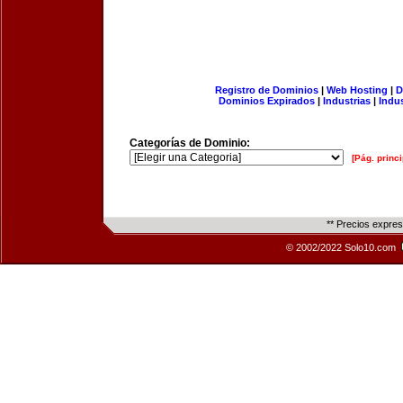
Registro de Dominios
|
Web Hosting
|
D
Dominios Expirados
|
Industrias
|
Indu
Categorías de Dominio:
[Pág. princi
** Precios expre
© 2002/2022 Solo10.com