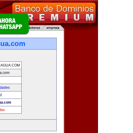
gua.com
RAGUA.COM
ua.com
edades
a!
ua.com
tas