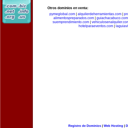
Otros dominios en venta:
pymeglobal.com
|
alquilerdeherramientas.com
|
pr
alimentospreparados.com
|
guiachacabuco.com
suemprendimiento.com
|
vehiculosenalquiler.co
hotelparaeventos.com
|
laguiav
Registro de Dominios
|
Web Hosting
|
D