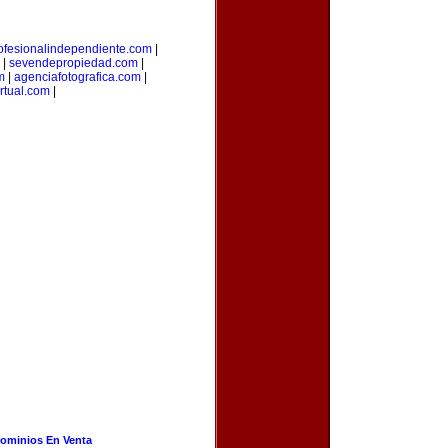
ofesionalindependiente.com
|
|
sevendepropiedad.com
|
m
|
agenciafotografica.com
|
irtual.com
|
ominios En Venta