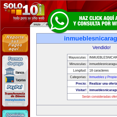
inmueblesnicara
Vendido!
Mayusculas:
INMUEBLESNICA
Minusculas:
inmueblesnicarag
Longitud:
18 caracteres
Categorias:
Inmuebles y Propi
Precio:
Realizar una ofert
Visitar!
inmueblesnicarag
Serán consideradas ofer