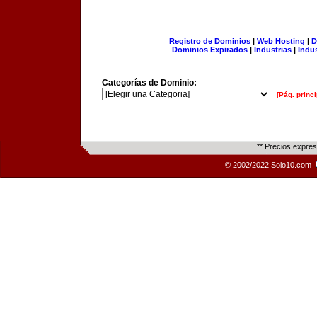
Registro de Dominios
|
Web Hosting
|
D
Dominios Expirados
|
Industrias
|
Indu
Categorías de Dominio:
[Pág. princi
** Precios expre
© 2002/2022 Solo10.com