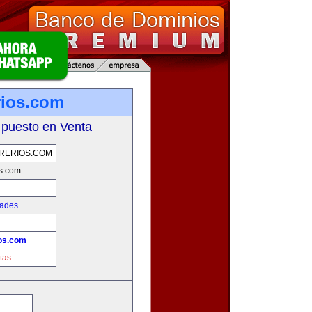
rios.com
 puesto en Venta
RERIOS.COM
s.com
dades
os.com
tas