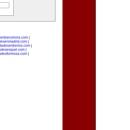
senbarcelona.com
|
desenmadrid.com
|
dadesentrerios.com
|
adesesquel.com
|
adesformosa.com
|