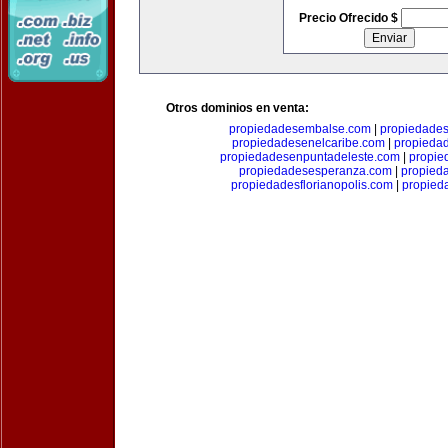
Precio Ofrecido $
Otros dominios en venta:
propiedadesembalse.com
|
propiedade
propiedadesenelcaribe.com
|
propieda
propiedadesenpuntadeleste.com
|
propie
propiedadesesperanza.com
|
propied
propiedadesflorianopolis.com
|
propied