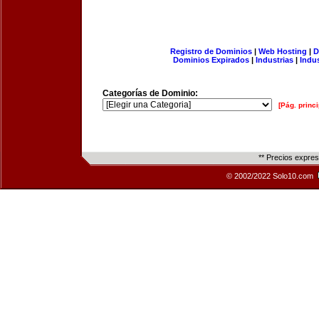
Registro de Dominios
|
Web Hosting
|
D
Dominios Expirados
|
Industrias
|
Indu
Categorías de Dominio:
[Pág. princi
** Precios expre
© 2002/2022 Solo10.com