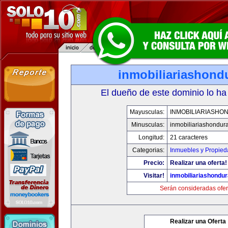
inmobiliariashond
El dueño de este dominio lo ha
Mayusculas:
INMOBILIARIASHO
Minusculas:
inmobiliariashondur
Longitud:
21 caracteres
Categorias:
Inmuebles y Propie
Precio:
Realizar una oferta!
Visitar!
inmobiliariashondu
Serán consideradas ofer
Realizar una Oferta