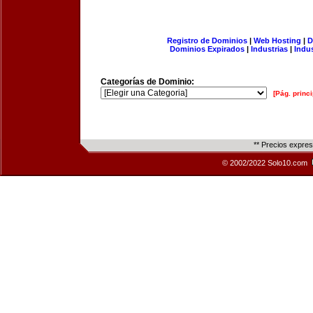
Registro de Dominios
|
Web Hosting
|
D
Dominios Expirados
|
Industrias
|
Indu
Categorías de Dominio:
[Pág. princi
** Precios expre
© 2002/2022 Solo10.com