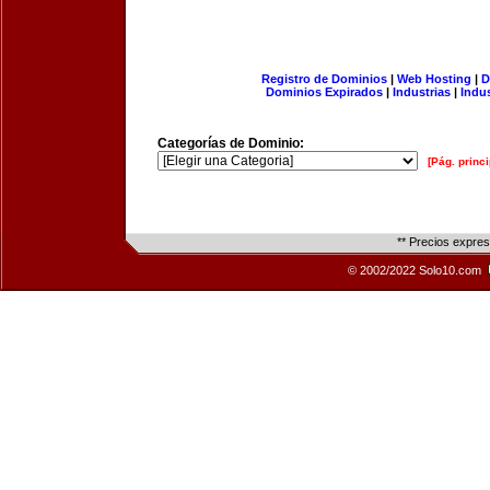
Registro de Dominios
|
Web Hosting
|
D
Dominios Expirados
|
Industrias
|
Indu
Categorías de Dominio:
[Pág. princi
** Precios expre
© 2002/2022 Solo10.com