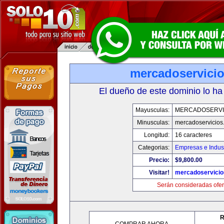
mercadoservici
El dueño de este dominio lo ha
Mayusculas:
MERCADOSERVI
Minusculas:
mercadoservicios
Longitud:
16 caracteres
Categorias:
Empresas e Indust
Precio:
$9,800.00
Visitar!
mercadoservici
Serán consideradas ofer
R