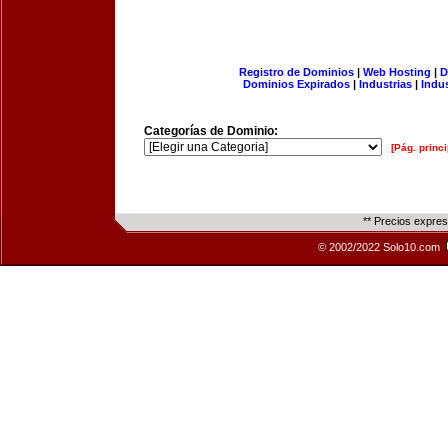
Registro de Dominios
|
Web Hosting
|
D
Dominios Expirados
|
Industrias
|
Indu
Categorías de Dominio:
[Pág. princi
** Precios expre
© 2002/2022 Solo10.com