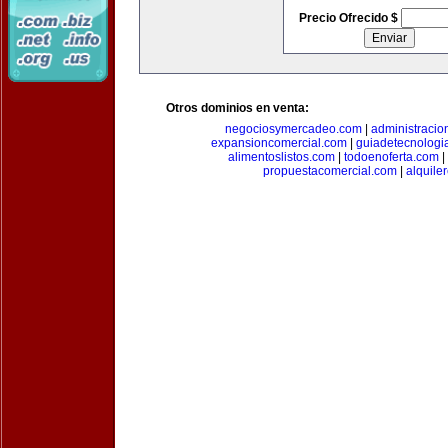
Precio Ofrecido $
Otros dominios en venta:
negociosymercadeo.com
|
administracio
expansioncomercial.com
|
guiadetecnologi
alimentoslistos.com
|
todoenoferta.com
|
propuestacomercial.com
|
alquil