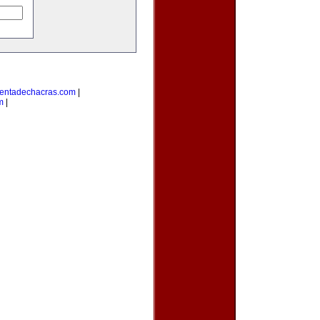
entadechacras.com
|
m
|