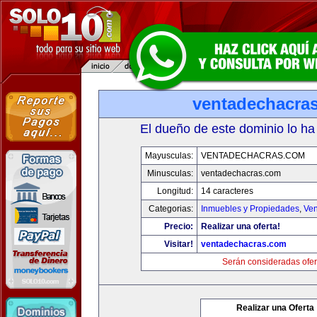
ventadechacra
El dueño de este dominio lo ha
Mayusculas:
VENTADECHACRAS.COM
Minusculas:
ventadechacras.com
Longitud:
14 caracteres
Categorias:
Inmuebles y Propiedades
,
Ven
Precio:
Realizar una oferta!
Visitar!
ventadechacras.com
Serán consideradas ofer
Realizar una Oferta