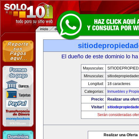
sitiodepropieda
El dueño de este dominio lo ha
Mayusculas:
SITIODEPROPIE
Minusculas:
sitiodepropiedade
Longitud:
18 caracteres
Categorias:
Inmuebles y Prop
Precio:
Realizar una ofert
Visitar!
sitiodepropiedad
Serán consideradas ofer
Realizar una Oferta