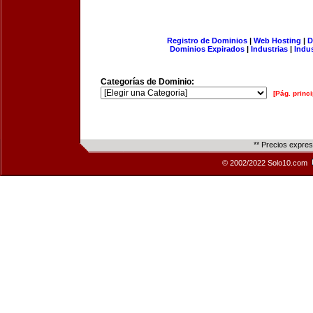
Registro de Dominios
|
Web Hosting
|
D
Dominios Expirados
|
Industrias
|
Indu
Categorías de Dominio:
[Pág. princi
** Precios expre
© 2002/2022 Solo10.com