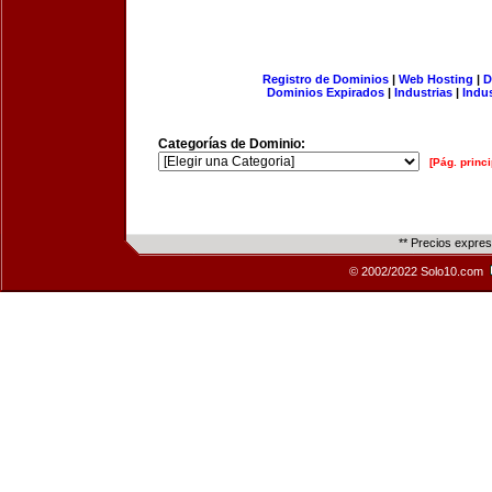
Registro de Dominios
|
Web Hosting
|
D
Dominios Expirados
|
Industrias
|
Indu
Categorías de Dominio:
[Pág. princi
** Precios expre
© 2002/2022 Solo10.com