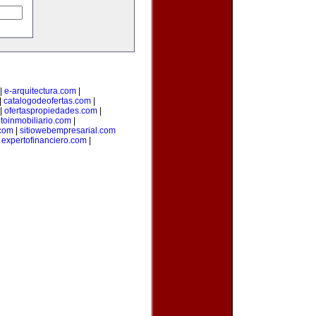
|
e-arquitectura.com
|
|
catalogodeofertas.com
|
|
ofertaspropiedades.com
|
oinmobiliario.com
|
com
|
sitiowebempresarial.com
|
expertofinanciero.com
|