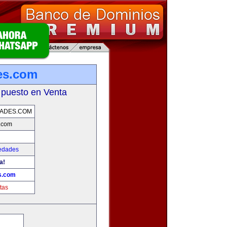
es.com
 puesto en Venta
DADES.COM
.com
iedades
a!
s.com
tas