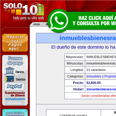
inmueblesbienesra
El dueño de este dominio lo ha
Mayusculas:
INMUEBLESBIENES
Minusculas:
inmueblesbienesrai
Longitud:
21 caracteres
Categorias:
Inmuebles y Propie
Precio:
$2,800.00
Visitar!
inmueblesbienesra
Serán consideradas ofer
R