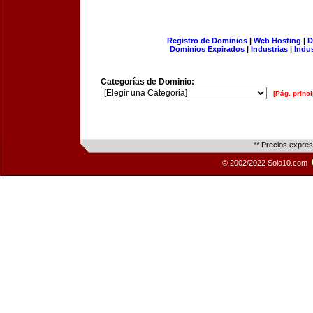
Registro de Dominios
|
Web Hosting
|
D
Dominios Expirados
|
Industrias
|
Indu
Categorías de Dominio:
[Pág. princi
** Precios expre
© 2002/2022 Solo10.com