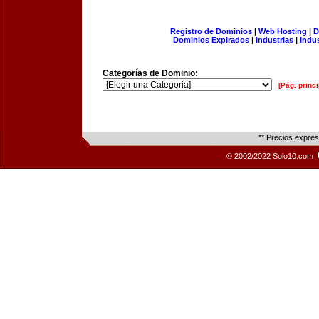
Registro de Dominios
|
Web Hosting
|
D
Dominios Expirados
|
Industrias
|
Indu
Categorías de Dominio:
[Pág. princi
** Precios expre
© 2002/2022 Solo10.com