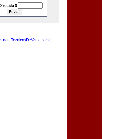
Ofrecido $
s.net
|
TecnicasDeVenta.com
|