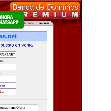
as.net
 puesto en Venta
RCAS.NET
net
s
s.net
tas
ealizar una Oferta