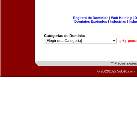
Registro de Dominios
|
Web Hosting
|
D
Dominios Expirados
|
Industrias
|
Indu
Categorías de Dominio:
[Pág. princi
** Precios expre
© 2002/2022 Solo10.com