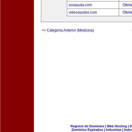
sosayuda.com
Ofert
videoayudas.com
Ofert
<< Categoria Anterior (Medicina)
Registro de Dominios
|
Web Hosting
|
D
Dominios Expirados
|
Industrias
|
Indu