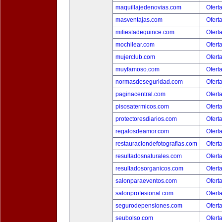
maquillajedenovias.com
Ofert
masventajas.com
Ofert
mifiestadequince.com
Ofert
mochilear.com
Ofert
mujerclub.com
Ofert
muyfamoso.com
Ofert
normasdeseguridad.com
Ofert
paginacentral.com
Ofert
pisosatermicos.com
Ofert
protectoresdiarios.com
Ofert
regalosdeamor.com
Ofert
restauraciondefotografias.com
Ofert
resultadosnaturales.com
Ofert
resultadosorganicos.com
Ofert
salonparaeventos.com
Ofert
salonprofesional.com
Ofert
segurodepensiones.com
Ofert
seubolso.com
Ofert