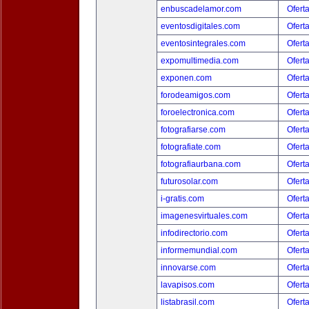
enbuscadelamor.com
Ofert
eventosdigitales.com
Ofert
eventosintegrales.com
Ofert
expomultimedia.com
Ofert
exponen.com
Ofert
forodeamigos.com
Ofert
foroelectronica.com
Ofert
fotografiarse.com
Ofert
fotografiate.com
Ofert
fotografiaurbana.com
Ofert
futurosolar.com
Ofert
i-gratis.com
Ofert
imagenesvirtuales.com
Ofert
infodirectorio.com
Ofert
informemundial.com
Ofert
innovarse.com
Ofert
lavapisos.com
Ofert
listabrasil.com
Ofert