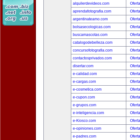
alquilerdevideos.com
Ofert
aprendafotografia.com
Ofert
argentinateamo.com
Ofert
bolsasecologicas.com
Ofert
buscamascotas.com
Ofert
catalogodebelleza.com
Ofert
concursofotografia.com
Ofert
contactosprivados.com
Ofert
disertar.com
Ofert
e-calidad.com
Ofert
e-cargas.com
Ofert
e-cosmetica.com
Ofert
e-cupon.com
Ofert
e-grupos.com
Ofert
e-inteligencia.com
Ofert
e-Kiosco.com
Ofert
e-opiniones.com
Ofert
e-padres.com
Ofert